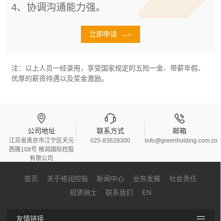
4、协调沟通能力强。
立即申请
注：以上人员一经录用，享受国家规定的五险一金、带薪年假、
优厚的薪资待遇以及奖金激励。
公司地址
联系方式
邮箱
江苏省南京市江宁区天元
025-83628300
info@greenholding.com.cn
西路108号 格润国际控股
有限公司
首页
关于格润控股
新闻中心
业务发展
社会责任
招贤纳士
联系我们
EN
友情链接