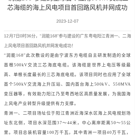
芯海缆的海上风电项目首回路风机并网成功
2023-12-07
12月7日0时36分，“润能168”参与建设的广东粤电阳江青洲一、二海
上风电项目首回路风机并网发电成功！
“润能168”此次敷设的是由宁波东方电缆自主研发制造的全球
首根500kV交流三芯海底电缆。该海缆是世界上电压等级最
高、单根长度最长的三芯海底电缆。该项目同时也应用了全球
首个500kV交流海上升压站、国内首台海上500kV、550MVA
变压器等，有效助力阳江乃至粤西地区高质量发展，为我国海
上风电产业转型升级提供有力支撑。
青洲一、二项目场址位于阳江青洲近海深水区海上风电规划场
址东北侧，项目水深范围37～44米，中心离岸距离50～55公
里。项目总装机容量100万千瓦，其中青洲一项目40万千瓦，