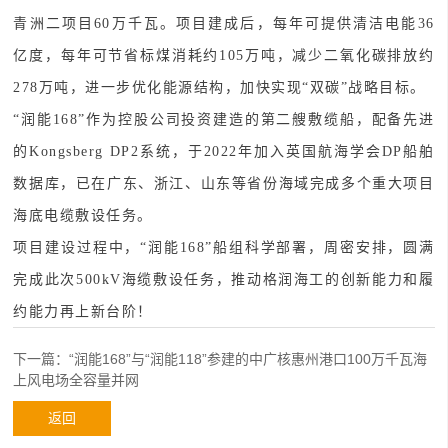
青洲二项目60万千瓦。项目建成后，每年可提供清洁电能36
亿度，每年可节省标煤消耗约105万吨，减少二氧化碳排放约
278万吨，进一步优化能源结构，加快实现“双碳”战略目标。
“润能168”作为控股公司投资建造的第二艘敷缆船，配备先进
的Kongsberg DP2系统，于2022年加入英国航海学会DP船舶
数据库，已在广东、浙江、山东等省份海域完成多个重大项目
海底电缆敷设任务。
项目建设过程中，“润能168”船组科学部署，周密安排，圆满
完成此次500kV海缆敷设任务，推动格润海工的创新能力和履
约能力再上新台阶！
下一篇：“润能168”与“润能118”参建的中广核惠州港口100万千瓦海
上风电场全容量并网
返回